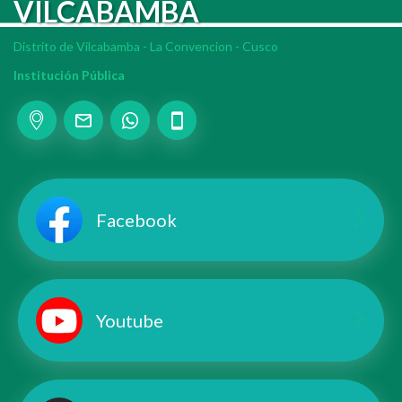
VILCABAMBA
Distrito de Vilcabamba - La Convencion - Cusco
Institución Pública
Add your Digital Business Card to Wallet
AI Business Card Reader
New
Facebook
Add to Home Screen
Add to Gallery
Youtube